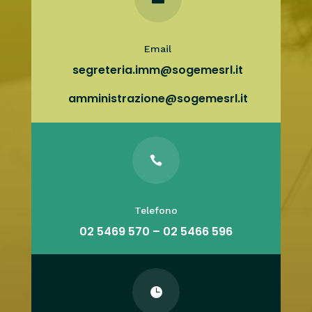
Email
segreteria.imm@sogemesrl.it
amministrazione@sogemesrl.it

Telefono
02 5469 570 – 02 5466 596
