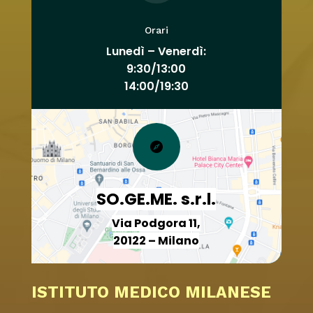
Orari
Lunedì – Venerdì:
9:30/13:00
14:00/19:30

SO.GE.ME. s.r.l.
Via Podgora 11,
20122 – Milano
ISTITUTO MEDICO MILANESE