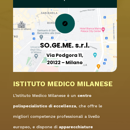

SO.GE.ME. s.r.l.
Via Podgora 11,
20122 – Milano
ISTITUTO MEDICO MILANESE
L’Istituto Medico Milanese è un
centro
polispecialistico di eccellenza
, che offre le
migliori competenze professionali a livello
europeo, e dispone di
apparecchiature