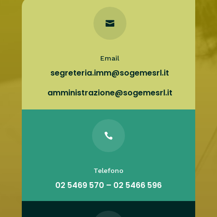

Email
segreteria.imm@sogemesrl.it
amministrazione@sogemesrl.it

Telefono
02 5469 570 – 02 5466 596