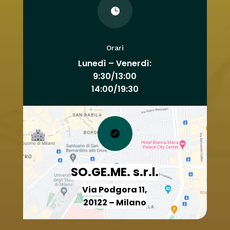

Orari
Lunedì – Venerdì:
9:30/13:00
14:00/19:30

SO.GE.ME. s.r.l.
Via Podgora 11,
20122 – Milano