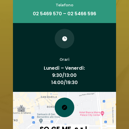
Telefono
02 5469 570 – 02 5466 596

Orari
Lunedì – Venerdì:
9:30/13:00
14:00/19:30

SO.GE.ME. s.r.l.