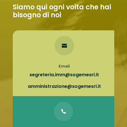
Siamo qui ogni volta che hai
bisogno di noi

Email
segreteria.imm@sogemesrl.it
amministrazione@sogemesrl.it
